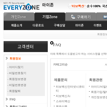
회원정
FAQ
아래 목록에서 도움받고자 하는 서비스명을 선택
회원정보
카테고리순
서
- 아이디찾기
- 비밀번호찾기
- 회원정보변경
제품문의
회원관련
- 비밀번호변경
터보백신인터넷시큐리
아이디/비밀
티
- 회원탈퇴
회원가입/탈
터보백신Ai
개인정보변
FAQ
스파이백신
묶음상품
통합신고센터