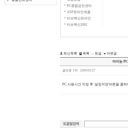
PC종합검진센터
ASP온라인제품
터보백신온라인
터보백신2001
최신목록
|
목록
|
윗글
|
아랫글
아이눈 P
글번호 130
|
2009/03/27
PC 사용시간 지정 후 '설정저장'버튼을 클