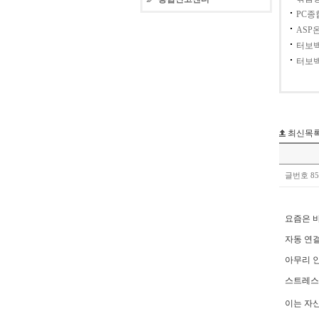
PC
ASP
터보
터보백
최신목
글번호 8
요즘은 
자동 연
아무리 
스트레스
이는 자