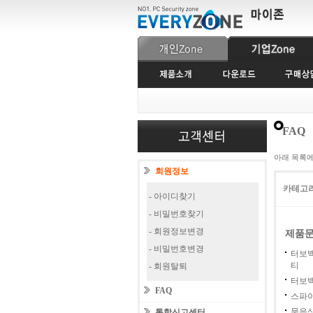
FAQ
아래 목록
회원정보
카테고
- 아이디찾기
- 비밀번호찾기
- 회원정보변경
제품
- 비밀번호변경
터보
티
- 회원탈퇴
터보백
FAQ
스파
묶음
통합신고센터