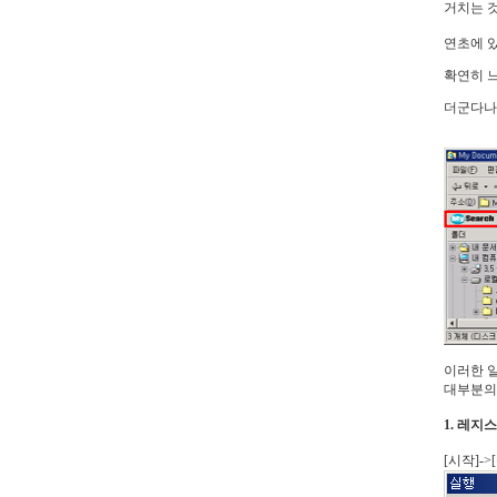
거치는 
연초에 있
확연히 
더군다나
이러한 
대부분의
1. 레지
[시작]->