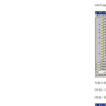
search 
자동으로 
[편집]-
(편집->