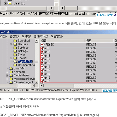
rent_user/software/microsoft/internetexplorer/typedurls를 클릭, 안에 있는 URL을 모두 삭제
RENT_USERSoftwareMicrosoftInternet ExplorerMain 클릭 start page 와
 page 더블클릭 하여 페이지 변경
AL_MACHINESoftwareMicrosoftInternet ExplorerMain 클릭 start page 와