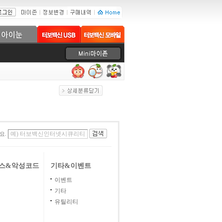
요.
스&악성코드
기타&이벤트
이벤트
기타
유틸리티