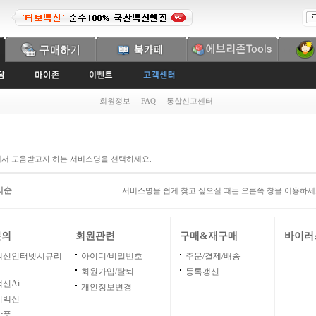
회원정보
FAQ
통합신고센터
에서 도움받고자 하는 서비스명을 선택하세요.
리순
서비스명을 쉽게 찾고 싶으실 때는 오른쪽 창을 이용하세
문의
회원관련
구매&재구매
바이러
백신인터넷시큐리
아이디/비밀번호
주문/결제/배송
회원가입/탈퇴
등록갱신
신Ai
개인정보변경
이백신
상품