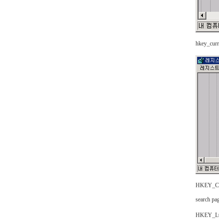
hkey_cur
HKEY_CUR
search
HKEY_LOC