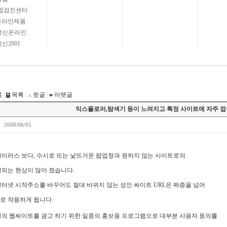
종합검진센터
온라인제품
백신온라인
신2001
록
|
목록
|
윗글
|
아랫글
익스플로러,탐색기 등이 느려지고 특정 사이트에 자주 접
5
|
2008/06/05
바이러스 보다, 수시로 뜨는 낯뜨거운 팝업창과 원하지 않는 사이트로의
결되는 현상이 많아 졌습니다.
인터넷 시작주소를 바꾸어도 절대 바뀌지 않는 성인 싸이트 URL은 짜증을 넘어
로 작용하게 됩니다.
신의 웹싸이트를 광고 하기 위한 일종의 홍보용 프로그램으로 대부분 사용자 동의를