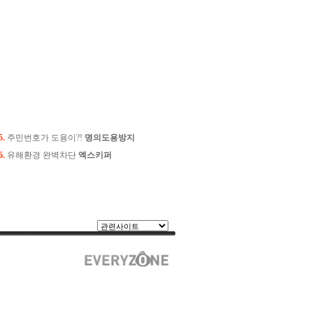
5.
주민번호가 도용이?!
명의도용방지
6.
유해환경 완벽차단
엑스키퍼