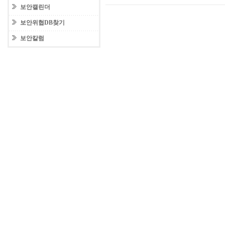
보안캘린더
보안위협DB찾기
보안칼럼