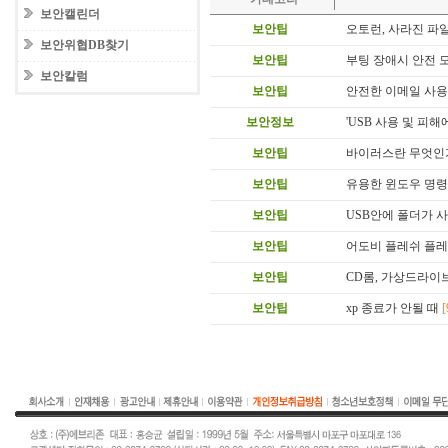
보안캘린더
보안팁
오토런, 사라진 파
보안위협DB찾기
보안팁
부팅 장애시 안전 
보안칼럼
보안팁
안전한 이메일 사
보안정보
'USB 사용 및 피해에
보안팁
바이러스란 무엇인
보안팁
유용한 윈도우 명
보안팁
USB안에 폴더가 
보안팁
어도비 플레쉬 플레
보안팁
CD롬, 가상드라이브,
보안팁
xp 종료가 안될 때
[