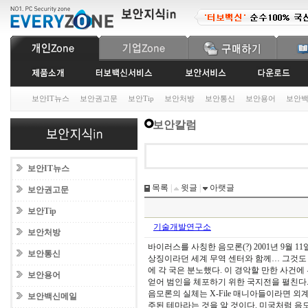
보안IT뉴스
보안권고문
보안Tip
보안처방
보안통신
보안용어
보안
보안칼럼
보안IT뉴스
목록
|
윗글
|
아랫글
보안권고문
보안Tip
기술개발연구소
보안처방
바이러스를 사칭한 음모론(?) 2001년 9월
보안통신
상징이라던 세계 무역 센터와 함께… 그것도 
에 각 국은 분노했다. 이 경악할 만한 사건
보안용어
얻어 범인을 체포하기 위한 국지전을 펼친다.
음모론의 실체는 X-File 매니아들이라면 
보안백신메일
주된 테마라는 것을 알 것이다. 미국처럼 음모