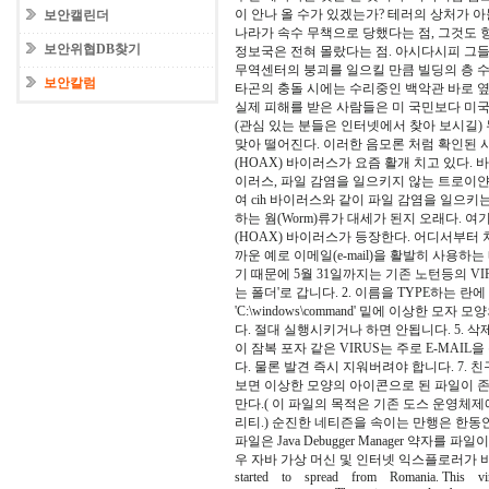
이 안나 올 수가 있겠는가? 테러의 상처가 
보안캘린더
나라가 속수 무책으로 당했다는 점, 그것도
보안위협DB찾기
정보국은 전혀 몰랐다는 점. 아시다시피 그들
무역센터의 붕괴를 일으킬 만큼 빌딩의 층 
보안칼럼
타곤의 충돌 시에는 수리중인 백악관 바로 옆
실제 피해를 받은 사람들은 미 국민보다 미국
(관심 있는 분들은 인터넷에서 찾아 보시길
맞아 떨어진다. 이러한 음모론 처럼 확인된 
(HOAX) 바이러스가 요즘 활개 치고 있다
이러스, 파일 감염을 일으키지 않는 트로이얀
여 cih 바이러스와 같이 파일 감염을 일으
하는 웜(Worm)류가 대세가 된지 오래다.
(HOAX) 바이러스가 등장한다. 어디서부터 
까운 예로 이메일(e-mail)을 활발히 사용하
기 때문에 5월 31일까지는 기존 노턴등의 VIR
는 폴더'로 갑니다. 2. 이름을 TYPE하는 란
'C:\windows\command' 밑에 이상한 모
다. 절대 실행시키거나 하면 안됩니다. 5. 삭
이 잠복 포자 같은 VIRUS는 주로 E-MAI
다. 물론 발견 즉시 지워버려야 합니다. 7.
보면 이상한 모양의 아이콘으로 된 파일이 
만다.( 이 파일의 목적은 기존 도스 운영체
리티.) 순진한 네티즌을 속이는 만행은 한동안 
파일은 Java Debugger Manager 약자를 파
우 자바 가상 머신 및 인터넷 익스플로러가 비정상
started to spread from Romania. This 