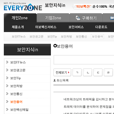
보안IT뉴스
보안권고문
보안Tip
보안처방
보안통신
보안용어
보안
보안용어
보안IT뉴스
보안권고문
보안Tip
최신목록
보안처방
보안통신
네트워크상의 트래픽을 감시하고 분
보안용어
트래픽 데이터를 분석하여 문제점을 파
보안백신메일