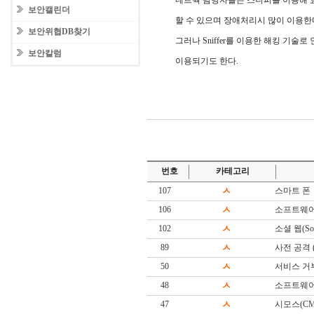
네트웍 담당자들은 스니퍼를 이용해 
보안캘린더
할 수 있으며 장애처리시 많이 이용한
보안위협DB찾기
그러나 Sniffer를 이용한 해킹 기술로 인
보안칼럼
이용되기도 한다.
번호
카테고리
107
ㅅ
스마트 폰
106
ㅅ
소프트웨어
102
ㅅ
소셜 웹(Soc
89
ㅅ
사전 공격 (Di
50
ㅅ
서비스 거
48
ㅅ
소프트웨어(S
47
ㅅ
시모스(CM