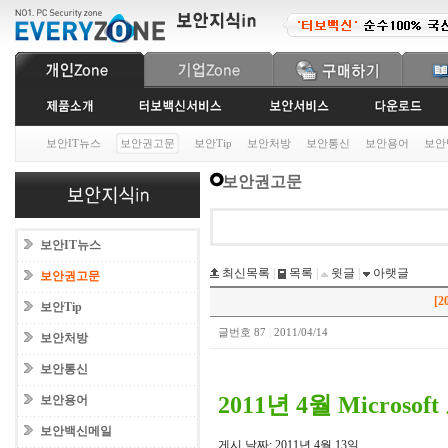
보안IT뉴스
보안권고문
보안Tip
보안처방
보안통신
보안용어
보안
보안권고문
보안IT뉴스
최신목록
|
목록
|
윗글
|
아랫글
보안권고문
[2
보안Tip
글번호 87
|
2011/04/14
보안처방
보안통신
2011년 4월 Microso
보안용어
보안백신메일
게시 날짜: 2011년 4월 13일