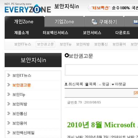
보안IT뉴스
보안권고문
보안Tip
보안처방
보안통신
보안용어
보안
보안권고문
보안IT뉴스
최신목록
|
목록
|
윗글
|
아랫글
보안권고문
[2
보안Tip
글번호 79
|
2010/08/05
보안처방
보안통신
2010년 8월 Microso
보안용어
보안백신메일
게시 날짜: 2010년 8월 3일 | 업데이트 날짜: 